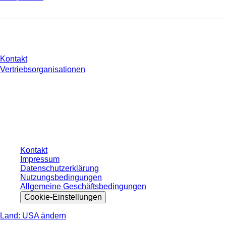
Sie haben Fragen?
Kontakt
Vertriebsorganisationen
* Die angezeigten Preise sind Listenpreise für nicht angemeldete Nutzer und
ohne individuell vereinbarte Konditionen. Alle Preise verstehen sich zzgl. der
gesetzlichen Steuer Ihres jeweiligen Landes und ggf. Versandkosten, sofern
nicht anders angegeben.
Kontakt
Impressum
Datenschutzerklärung
Nutzungsbedingungen
Allgemeine Geschäftsbedingungen
Cookie-Einstellungen
Land: USA ändern