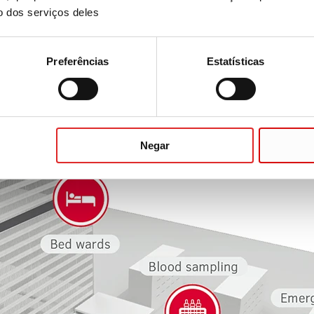
o dos serviços deles
adas
Preferências
Estatísticas
rtamentos para o laboratório de diagnóstico
ação do laboratório
Negar