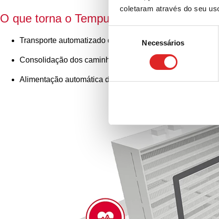
coletaram através do seu us
O que torna o Tempus1800
®
especial?
Seleção
Transporte automatizado de amostras clínicas desembal
Necessários
de
consentimento
Consolidação dos caminhos de amostras de todos os depa
Alimentação automática de amostras no sistema de autom