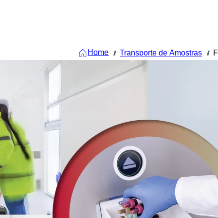
Home
Transporte de Amostras
F
///
///