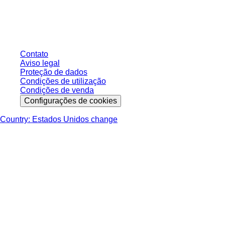
sem condições negociadas individualmente. Todos os preços não incluem
os impostos legais de sua respectiva jurisdição e possíveis taxas de
entrega, salvo indicação em contrário.
Contato
Aviso legal
Proteção de dados
Condições de utilização
Condições de venda
Configurações de cookies
Country: Estados Unidos change