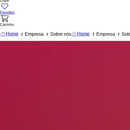
Logar
Favoritos
Carrinho
Home
Home
Empresa
Sobre nós
Empresa
Sob
///
///
///
///