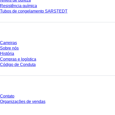
Níveis de pureza
Resistência química
Tubos de congelamento SARSTEDT
Empresa e carreira
Carreiras
Sobre nós
História
Compras e logística
Código de Conduta
Você tem perguntas?
Contato
Organizações de vendas
* Os preços exibidos são preços de tabela para usuários não conectados e