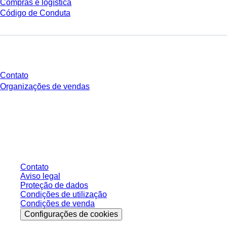
Compras e logística
Código de Conduta
Você tem perguntas?
Contato
Organizações de vendas
* Os preços exibidos são preços de tabela para usuários não conectados e
sem condições negociadas individualmente. Todos os preços não incluem
os impostos legais de sua respectiva jurisdição e possíveis taxas de
entrega, salvo indicação em contrário.
Contato
Aviso legal
Proteção de dados
Condições de utilização
Condições de venda
Configurações de cookies