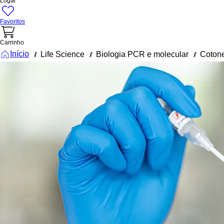
Logar
Favoritos
Carrinho
Início
Life Science
Biologia PCR e molecular
Cotone
///
///
///