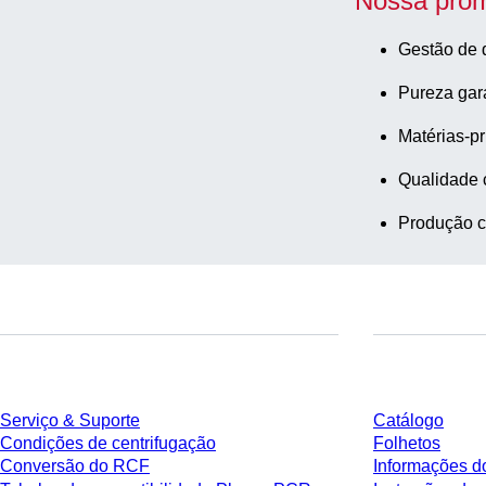
Nossa prom
Gestão de 
Pureza gar
Matérias-pr
Qualidade 
Produção c
Serviço
Download
Serviço & Suporte
Catálogo
Condições de centrifugação
Folhetos
Conversão do RCF
Informações d