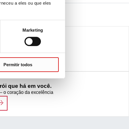
rneceu a eles ou que eles
Marketing
ence. But science is our Life.
IFE SCIENCE
Permitir todos
ói que há em você.
 – o coração da excelência
ÓS VEMOS O HERÓI QUE HÁ EM VOCÊ.