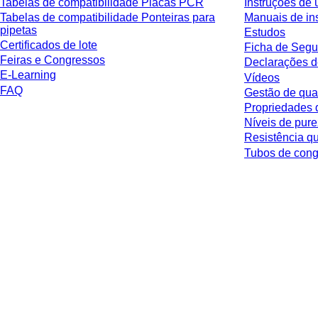
Tabelas de compatibilidade Placas PCR
Instruções de 
Tabelas de compatibilidade Ponteiras para
Manuais de in
pipetas
Estudos
Certificados de lote
Ficha de Segu
Feiras e Congressos
Declarações d
E-Learning
Vídeos
FAQ
Gestão de qua
Propriedades 
Níveis de pur
Resistência q
Tubos de co
* Os preços exibidos são preços de tabela para usuários não conectados e
respectiva jurisdição e possíveis taxas de entrega, salvo indicação em contr