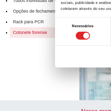
Tubos individuais de PCR
sociais, publicidade e anál
coletaram através do seu us
Opções de fechamento
Páginas relacio
Seleção
Rack para PCR
Necessários
de
consentimento
Cotonete forense