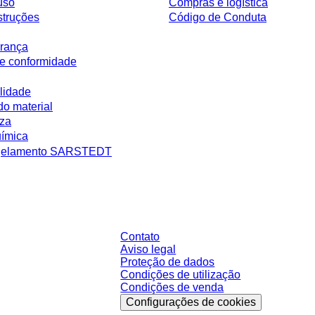
uso
Compras e logística
struções
Código de Conduta
rança
e conformidade
lidade
do material
eza
uímica
ngelamento SARSTEDT
 sem condições negociadas individualmente. Todos os preços não incluem os 
ário.
Contato
Aviso legal
Proteção de dados
Condições de utilização
Condições de venda
Configurações de cookies