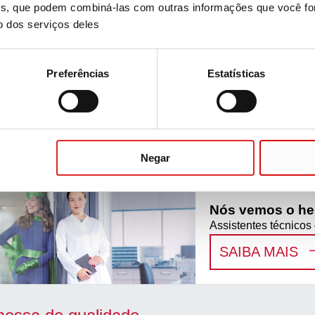
ises, que podem combiná-las com outras informações que você fo
o dos serviços deles
nadas
Preferências
Estatísticas
Life Science
Life is not always sci
:
L
SAIBA MAIS
Negar
Nós vemos o her
Assistentes técnicos
:
N
SAIBA MAIS