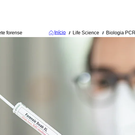
Início
te forense
Life Science
Biologia PCR
///
///