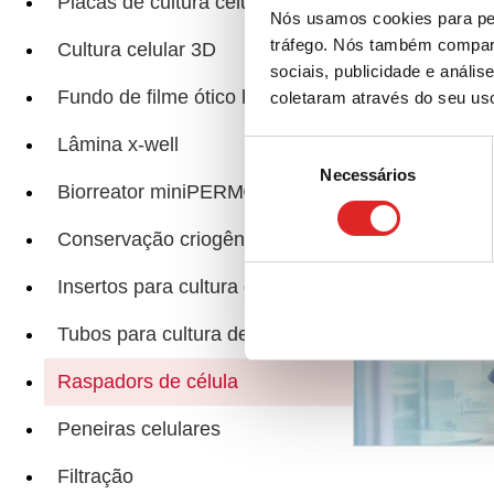
Placas de cultura celular
Nós usamos cookies para per
tráfego. Nós também compart
Cultura celular 3D
Páginas relacio
sociais, publicidade e anál
Fundo de filme ótico lumox®
coletaram através do seu us
Lâmina x-well
Seleção
Necessários
de
Biorreator miniPERM®
consentimento
Conservação criogênica
Insertos para cultura de células
Tubos para cultura de células
Raspadors de célula
Peneiras celulares
Filtração