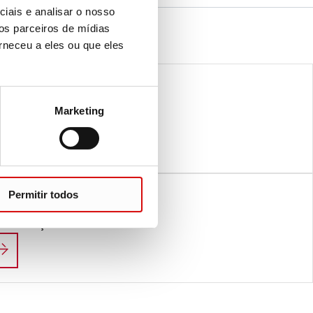
iais e analisar o nosso
os parceiros de mídias
rneceu a eles ou que eles
Marketing
ence. But science is our Life.
IFE SCIENCE
Permitir todos
ói que há em você.
 – o coração da excelência
ÓS VEMOS O HERÓI QUE HÁ EM VOCÊ.