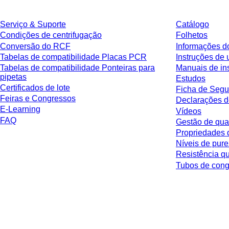
Serviço & Suporte
Catálogo
Condições de centrifugação
Folhetos
Conversão do RCF
Informações d
Tabelas de compatibilidade Placas PCR
Instruções de 
Tabelas de compatibilidade Ponteiras para
Manuais de in
pipetas
Estudos
Certificados de lote
Ficha de Segu
Feiras e Congressos
Declarações d
E-Learning
Vídeos
FAQ
Gestão de qua
Propriedades 
Níveis de pur
Resistência q
Tubos de co
* Os preços exibidos são preços de tabela para usuários não conectados e
respectiva jurisdição e possíveis taxas de entrega, salvo indicação em contr