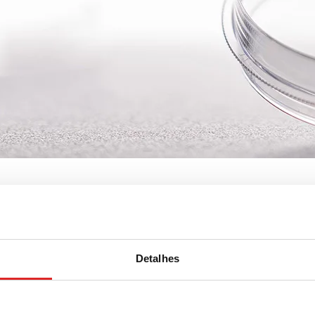
pador de célula
Detalhes