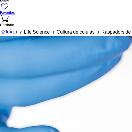
Logar
Favoritos
Carrinho
Início
Life Science
Cultura de células
Raspadors de 
///
///
///