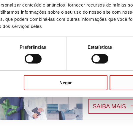
sonalizar conteúdo e anúncios, fornecer recursos de mídias soc
ilharmos informações sobre o seu uso do nosso site com noss
nadas
ises, que podem combiná-las com outras informações que você fo
o dos serviços deles
Life Science
Preferências
Estatísticas
Life is not always sci
:
L
SAIBA MAIS
Negar
Nós vemos o her
Assistentes técnicos
:
N
SAIBA MAIS