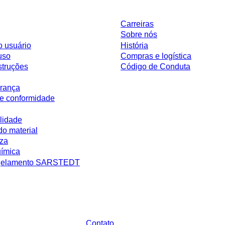
Carreiras
Sobre nós
o usuário
História
uso
Compras e logística
struções
Código de Conduta
rança
e conformidade
lidade
do material
eza
uímica
ngelamento SARSTEDT
 sem condições negociadas individualmente. Todos os preços não incluem os 
ário.
Contato