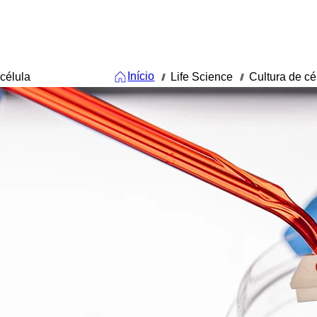
Início
célula
Life Science
Cultura de cé
///
///