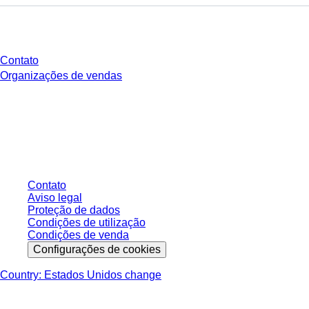
Você tem perguntas?
Contato
Organizações de vendas
* Os preços exibidos são preços de tabela para usuários não conectados e
sem condições negociadas individualmente. Todos os preços não incluem
os impostos legais de sua respectiva jurisdição e possíveis taxas de
entrega, salvo indicação em contrário.
Contato
Aviso legal
Proteção de dados
Condições de utilização
Condições de venda
Configurações de cookies
Country: Estados Unidos change