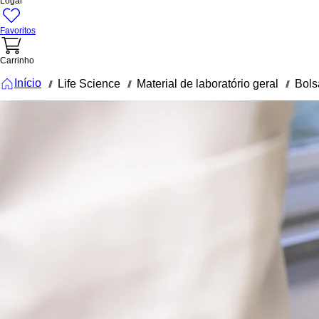
Logar
Favoritos
Carrinho
Início
Life Science
Material de laboratório geral
Bols
///
///
///