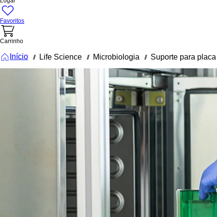
Logar
Favoritos
Carrinho
Início
Life Science
Microbiologia
Suporte para placa 
///
///
///