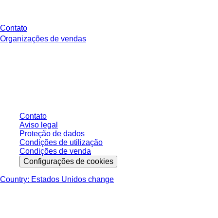
Você tem perguntas?
Contato
Organizações de vendas
* Os preços exibidos são preços de tabela para usuários não conectados e
sem condições negociadas individualmente. Todos os preços não incluem
os impostos legais de sua respectiva jurisdição e possíveis taxas de
entrega, salvo indicação em contrário.
Contato
Aviso legal
Proteção de dados
Condições de utilização
Condições de venda
Configurações de cookies
Country: Estados Unidos change