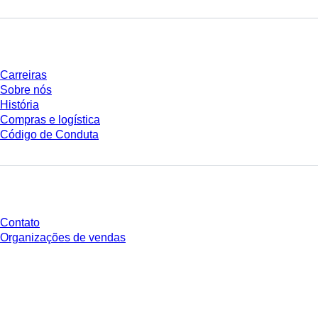
Empresa e carreira
Carreiras
Sobre nós
História
Compras e logística
Código de Conduta
Você tem perguntas?
Contato
Organizações de vendas
* Os preços exibidos são preços de tabela para usuários não conectados e
sem condições negociadas individualmente. Todos os preços não incluem
os impostos legais de sua respectiva jurisdição e possíveis taxas de
entrega, salvo indicação em contrário.