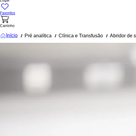
Logar
Favoritos
Carrinho
Início
Pré analítica
Clínica e Transfusão
Abridor de 
///
///
///