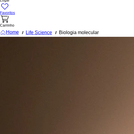
Logar
Favoritos
Carrinho
Home
Life Science
Biologia molecular
///
///