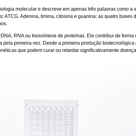
 biologia molecular e descreve em apenas três palavras como a
: ATCG. Adenina, timina, citosina e guanina: as quatro bases 
nos.
NA, RNA ou biossíntese de proteínas. Ele contribui de forma d
ada pela primeira vez. Desde a primeira produção biotecnológi
enéticas que podem curar ou retardar significativamente doenç