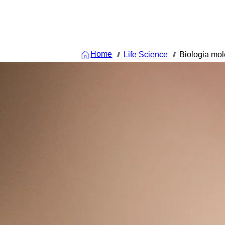
Home
Life Science
Biologia mol
///
///