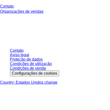
Contato
Organizações de vendas
* Os preços exibidos são preços de tabela para usuários não conectados e
sem condições negociadas individualmente. Todos os preços não incluem
os impostos legais de sua respectiva jurisdição e possíveis taxas de
entrega, salvo indicação em contrário.
Contato
Aviso legal
Proteção de dados
Condições de utilização
Condições de venda
Configurações de cookies
Country: Estados Unidos change