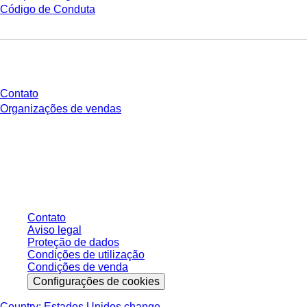
Código de Conduta
Você tem perguntas?
Contato
Organizações de vendas
* Os preços exibidos são preços de tabela para usuários não conectados e
sem condições negociadas individualmente. Todos os preços não incluem
os impostos legais de sua respectiva jurisdição e possíveis taxas de
entrega, salvo indicação em contrário.
Contato
Aviso legal
Proteção de dados
Condições de utilização
Condições de venda
Configurações de cookies
Country: Estados Unidos change