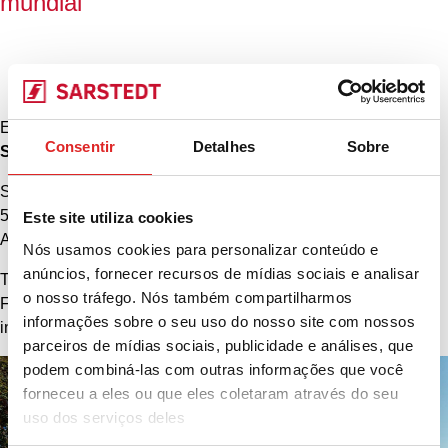
mundial
Endereço da sede
Consentir
Detalhes
Sobre
SARSTEDT AG & Co. KG
Sarstedtstraße 1
51588 Nümbrecht
Este site utiliza cookies
Alemanha
Nós usamos cookies para personalizar conteúdo e
anúncios, fornecer recursos de mídias sociais e analisar
Tel.: +49 (0)2293 305 0
o nosso tráfego. Nós também compartilharmos
Fax: +49 (0)2293 305 2470
informações sobre o seu uso do nosso site com nossos
info@sarstedt.com
parceiros de mídias sociais, publicidade e análises, que
podem combiná-las com outras informações que você
forneceu a eles ou que eles coletaram através do seu
uso dos serviços deles