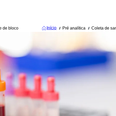
Início
e de bloco
Pré analítica
Coleta de s
///
///