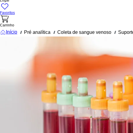
Logar
Favoritos
Carrinho
Início
Pré analítica
Coleta de sangue venoso
Suport
///
///
///