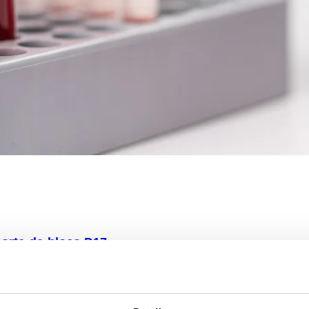
orte-de-bloco D17