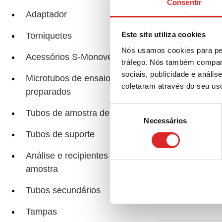
Consentir
Adaptador
Blo
Este site utiliza cookies
Torniquetes
Nós usamos cookies para per
Acessórios S-Monovette®
tráfego. Nós também compart
sociais, publicidade e anál
Microtubos de ensaio
coletaram através do seu us
preparados
Sup
Seleção
Tubos de amostra de preparado
Necessários
de
consentimento
Tubos de suporte
Análise e recipientes de
Ace
amostra
Tubos secundários
Tampas