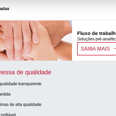
nadas
Fluxo de trabalh
Soluções pré-analí
:
F
SAIBA MAIS
essa de qualidade
qualidade transparente
antida
imas de alta qualidade
confiável