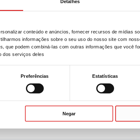
Detalhes
co duplo vertical D17
sonalizar conteúdo e anúncios, fornecer recursos de mídias soc
ilharmos informações sobre o seu uso do nosso site com noss
ises, que podem combiná-las com outras informações que você fo
o dos serviços deles
orte-de-bloco D13
Preferências
Estatísticas
ssórios para racks em bloco
Negar