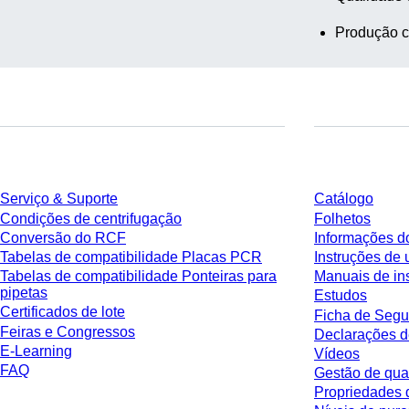
Produção c
Serviço
Download
Serviço & Suporte
Catálogo
Condições de centrifugação
Folhetos
Conversão do RCF
Informações d
Tabelas de compatibilidade Placas PCR
Instruções de 
Tabelas de compatibilidade Ponteiras para
Manuais de in
pipetas
Estudos
Certificados de lote
Ficha de Segu
Feiras e Congressos
Declarações d
E-Learning
Vídeos
FAQ
Gestão de qua
Propriedades 