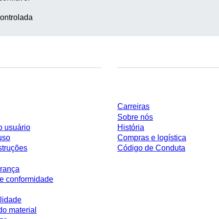
ontrolada
Empresa e carreira
Carreiras
Sobre nós
o usuário
História
uso
Compras e logística
struções
Código de Conduta
rança
e conformidade
lidade
do material