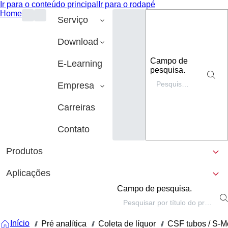
Ir para o conteúdo principal
Ir para o rodapé
Home
Serviço
Download
Campo de
E-Learning
pesquisa.
Empresa
Carreiras
Contato
Produtos
Aplicações
Campo de pesquisa.
Início
Pré analítica
Coleta de líquor
CSF tubos / S-M
///
///
///