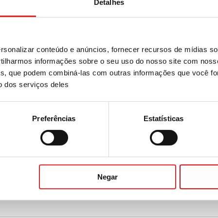
Detalhes
rovette® APT 250/500 K2E
sonalizar conteúdo e anúncios, fornecer recursos de mídias soc
ilharmos informações sobre o seu uso do nosso site com noss
ises, que podem combiná-las com outras informações que você fo
o dos serviços deles
rovette® 300 com borda de amostragem
Preferências
Estatísticas
rovette® 500 com borda de amostragem
Negar