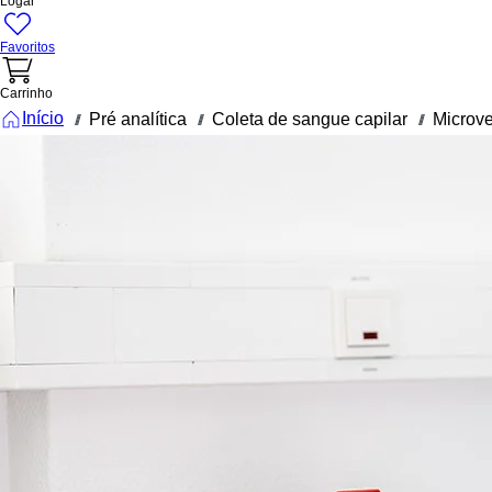
Logar
Favoritos
Carrinho
Início
Pré analítica
Coleta de sangue capilar
Microv
///
///
///