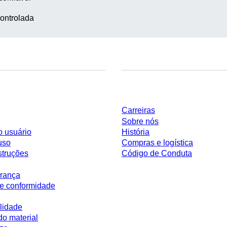
ontrolada
Empresa e carreira
Carreiras
Sobre nós
o usuário
História
uso
Compras e logística
struções
Código de Conduta
rança
e conformidade
lidade
do material