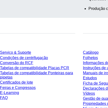
Produção c
Serviço
Download
Serviço & Suporte
Catálogo
Condições de centrifugação
Folhetos
Conversão do RCF
Informações d
Tabelas de compatibilidade Placas PCR
Instruções de 
Tabelas de compatibilidade Ponteiras para
Manuais de in
pipetas
Estudos
Certificados de lote
Ficha de Segu
Feiras e Congressos
Declarações d
E-Learning
Vídeos
FAQ
Gestão de qua
Propriedades 