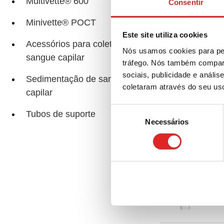
Multivette® 600
Consentir
Minivette® POCT
Mic
Este site utiliza cookies
Acessórios para coleta de
Nós usamos cookies para per
sangue capilar
tráfego. Nós também compart
sociais, publicidade e anál
Sedimentação de sangue
coletaram através do seu us
capilar
Mic
Seleção
Tubos de suporte
Necessários
de
consentimento
Mic