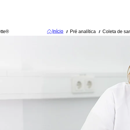
Início
ette®
Pré analítica
Coleta de sa
///
///