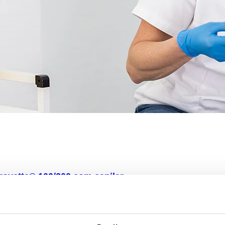
rovette® 100/200 com capilar