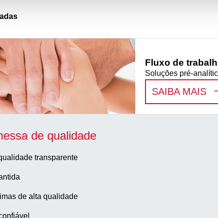
nadas
Fluxo de trabalh
Soluções pré-analí
:
F
SAIBA MAIS
essa de qualidade
qualidade transparente
antida
imas de alta qualidade
confiável