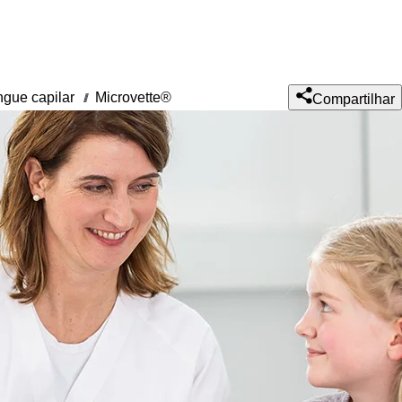
ngue capilar
Microvette®
///
Compartilhar