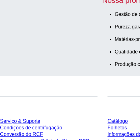
Nossa prom
Gestão de 
Pureza gar
Matérias-pr
Qualidade 
Produção c
Serviço
Download
Serviço & Suporte
Catálogo
Condições de centrifugação
Folhetos
Conversão do RCF
Informações d