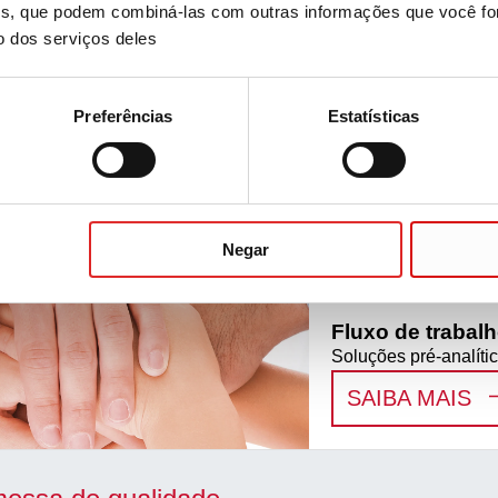
ises, que podem combiná-las com outras informações que você fo
o dos serviços deles
nadas
Preferências
Estatísticas
Coleta de sang
Fácil de usar e bom 
:
C
SAIBA MAIS
Negar
Fluxo de trabalh
Soluções pré-analí
:
F
SAIBA MAIS