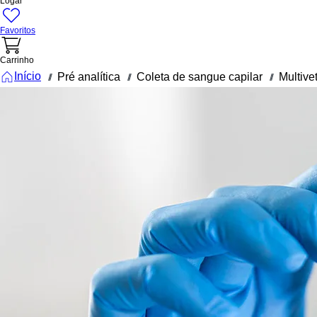
Logar
Favoritos
Carrinho
Início
Pré analítica
Coleta de sangue capilar
Multive
///
///
///