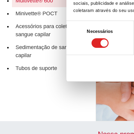
Multivette® 600
sociais, publicidade e anál
coletaram através do seu us
Minivette® POCT
Páginas relacio
Seleção
Acessórios para coleta de
Necessários
de
sangue capilar
consentimento
Sedimentação de sangue
capilar
Tubos de suporte