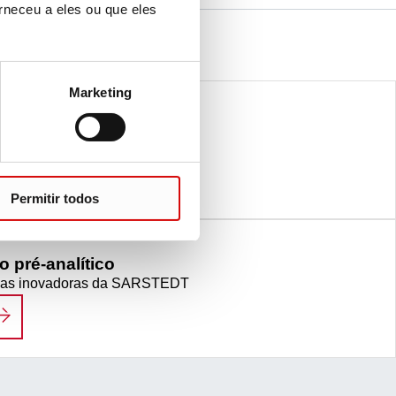
rneceu a eles ou que eles
Marketing
ue suave em animais
para o animal
OLETA DE SANGUE SUAVE EM ANIMAIS
Permitir todos
o pré-analítico
ticas inovadoras da SARSTEDT
LUXO DE TRABALHO PRÉ-ANALÍTICO