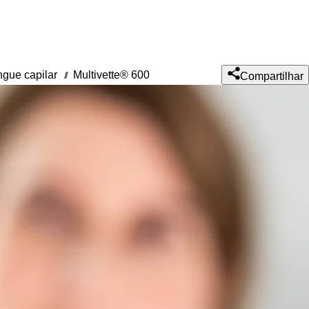
ngue capilar
Multivette® 600
///
Compartilhar