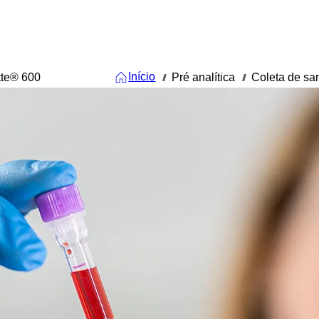
Início
tte® 600
Pré analítica
Coleta de sa
///
///