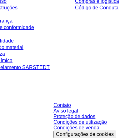
uso
Compras e logística
struções
Código de Conduta
rança
e conformidade
lidade
do material
eza
uímica
ngelamento SARSTEDT
 sem condições negociadas individualmente. Todos os preços não incluem os 
ário.
Contato
Aviso legal
Proteção de dados
Condições de utilização
Condições de venda
Configurações de cookies