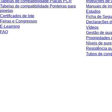
Tabelas de compatibilidade Placas PCR
Instruções de 
Tabelas de compatibilidade Ponteiras para
Manuais de in
pipetas
Estudos
Certificados de lote
Ficha de Segu
Feiras e Congressos
Declarações d
E-Learning
Vídeos
FAQ
Gestão de qua
Propriedades 
Níveis de pur
Resistência q
Tubos de co
* Os preços exibidos são preços de tabela para usuários não conectados e
respectiva jurisdição e possíveis taxas de entrega, salvo indicação em contr