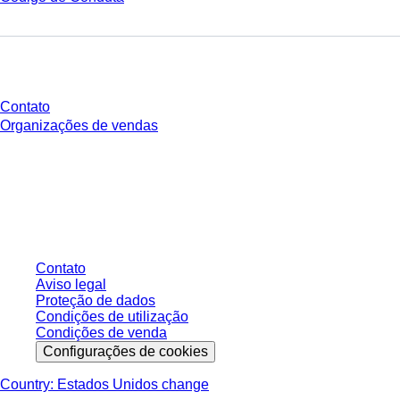
Você tem perguntas?
Contato
Organizações de vendas
* Os preços exibidos são preços de tabela para usuários não conectados e
sem condições negociadas individualmente. Todos os preços não incluem
os impostos legais de sua respectiva jurisdição e possíveis taxas de
entrega, salvo indicação em contrário.
Contato
Aviso legal
Proteção de dados
Condições de utilização
Condições de venda
Configurações de cookies
Country: Estados Unidos change