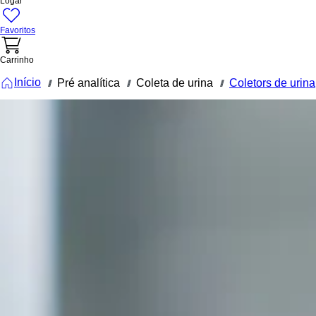
Logar
Favoritos
Carrinho
Início
Pré analítica
Coleta de urina
Coletors de urina
///
///
///