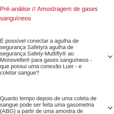
19.930.125),
com cálcio,
2.000 tampas
Pré-análise //
Amostragem de gases
volume
de fechamento
nominal: 140
sanguíneos
brancas (4 x
µl, (CxØ): 75 x
500 unidades
2,3 mm,
REF
componentes
65.935.205) e
É possível conectar a agulha de
do kit: 800
1.000
capilares de
segurança Safety/a agulha de
agitadores (4 x
plástico PET
segurança Safety-Multifly® ao
250 unidades
140 µl (4 x
Monovette® para gases sanguíneos -
REF 95.936),
200 unidades
que possui uma conexão Luer - e
1 unid./caixa
REF
coletar sangue?
de cartão
19.930.140),
1.600 tampas
azuis (4 x
400 unidades
Quanto tempo depois de uma coleta de
REF
sangue pode ser feita uma gasometria
65.935.230) e
(ABG) a partir de uma amostra de
1.000