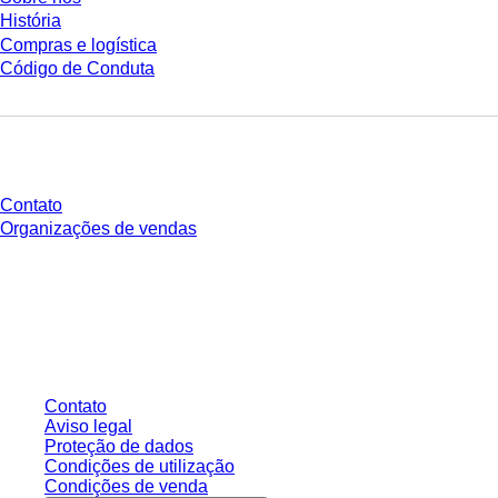
História
Compras e logística
Código de Conduta
Você tem perguntas?
Contato
Organizações de vendas
* Os preços exibidos são preços de tabela para usuários não conectados e
sem condições negociadas individualmente. Todos os preços não incluem
os impostos legais de sua respectiva jurisdição e possíveis taxas de
entrega, salvo indicação em contrário.
Contato
Aviso legal
Proteção de dados
Condições de utilização
Condições de venda