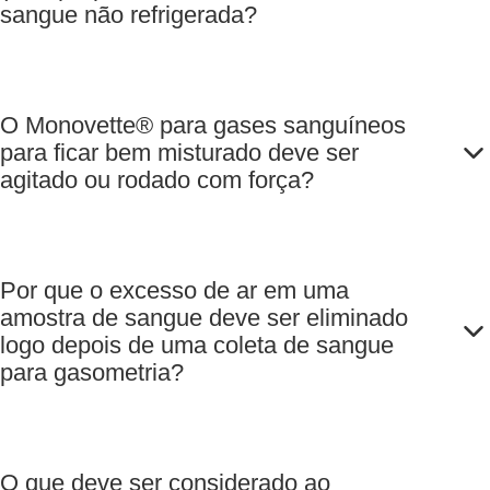
sangue não refrigerada?
agitadores (4 x
250 unidades
REF 95.936),
1 unid./caixa
O Monovette® para gases sanguíneos
de cartão
para ficar bem misturado deve ser
agitado ou rodado com força?
Por que o excesso de ar em uma
amostra de sangue deve ser eliminado
logo depois de uma coleta de sangue
para gasometria?
O que deve ser considerado ao