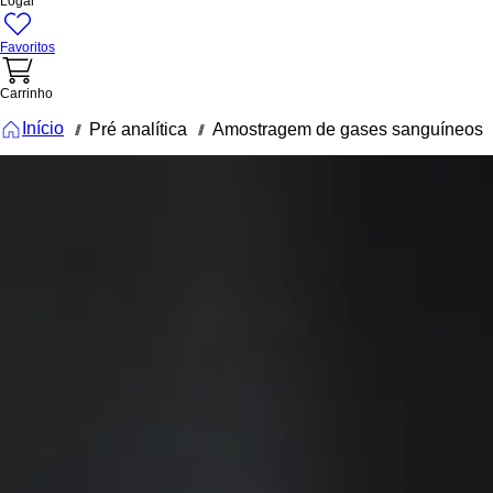
Logar
Favoritos
Carrinho
Início
Pré analítica
Amostragem de gases sanguíneos
///
///