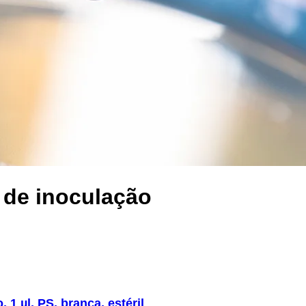
 de inoculação
 1 µl, PS, branca, estéril