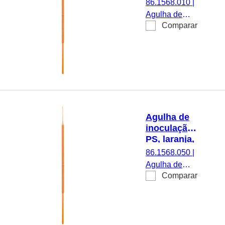
86.1568.010
|
Agulha de
Comparar
inoculação,
material: PS,
laranja,
estéril, 10
unid./blister
Agulha de
inoculação,
PS, laranja,
estéril
86.1568.050
|
Agulha de
Comparar
inoculação,
material: PS,
laranja,
estéril, 50
unid./blister