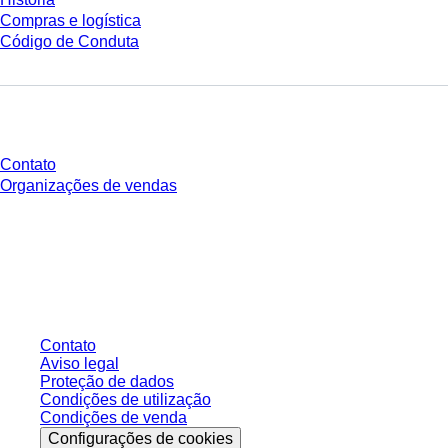
Compras e logística
Código de Conduta
Você tem perguntas?
Contato
Organizações de vendas
* Os preços exibidos são preços de tabela para usuários não conectados e
sem condições negociadas individualmente. Todos os preços não incluem
os impostos legais de sua respectiva jurisdição e possíveis taxas de
entrega, salvo indicação em contrário.
Contato
Aviso legal
Proteção de dados
Condições de utilização
Condições de venda
Configurações de cookies