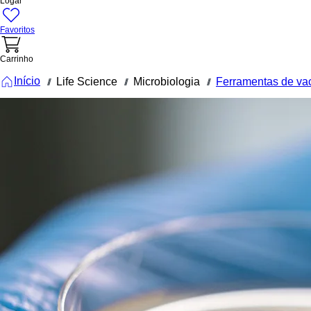
Logar
Favoritos
Carrinho
Início
Life Science
Microbiologia
Ferramentas de va
///
///
///