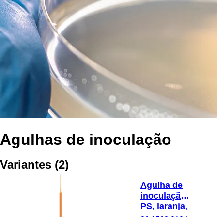
Agulhas de inoculação
Variantes
(
2
)
Agulha de
inoculação,
PS, laranja,
estéril