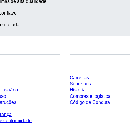
imas de alta qualidade
confiável
ontrolada
Empresa e carreira
Carreiras
Sobre nós
o usuário
História
uso
Compras e logística
struções
Código de Conduta
rança
e conformidade