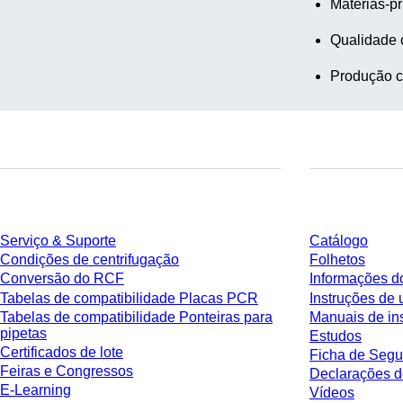
Matérias-pr
Qualidade 
Produção c
Serviço
Download
Serviço & Suporte
Catálogo
Condições de centrifugação
Folhetos
Conversão do RCF
Informações d
Tabelas de compatibilidade Placas PCR
Instruções de 
Tabelas de compatibilidade Ponteiras para
Manuais de in
pipetas
Estudos
Certificados de lote
Ficha de Segu
Feiras e Congressos
Declarações d
E-Learning
Vídeos