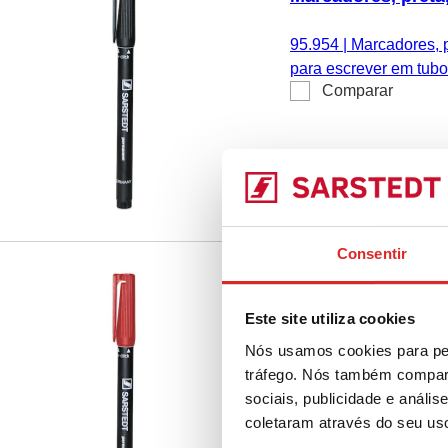
95.954
|
Marcadores, pr
para escrever em tubos
Comparar
unid./caixa de cartão
Consentir
Marcadores, verme
Este site utiliza cookies
95.956
|
Marcadores, v
Nós usamos cookies para per
por ex.: para escrever
tráfego. Nós também compart
Comparar
reação, 10 unid./caixa
sociais, publicidade e anál
coletaram através do seu us