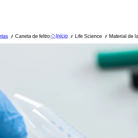
Início
etas
Caneta de feltro
Life Science
Material de l
///
///
///