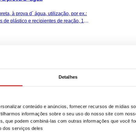
eta, à prova d´ água, utilização, por ex.:
 de plástico e recipientes de reação, 10
Detalhes
lha, à prova d´ água
ermelha, à prova d´ água, utilização,
sonalizar conteúdo e anúncios, fornecer recursos de mídias soc
 em tubos de plástico e recipientes de
ilharmos informações sobre o seu uso do nosso site com noss
 de cartão
ises, que podem combiná-las com outras informações que você fo
o dos serviços deles