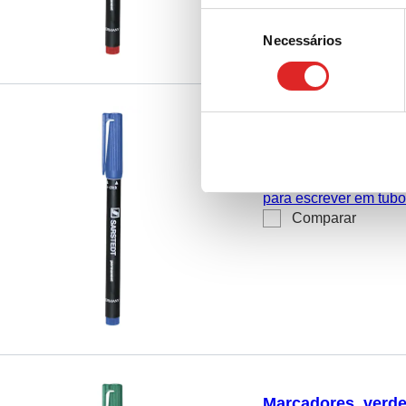
Seleção
Necessários
de
consentimento
Marcadores, azul, 
95.953
|
Marcadores, az
para escrever em tubos
Comparar
unid./caixa de cartão
Marcadores, verde