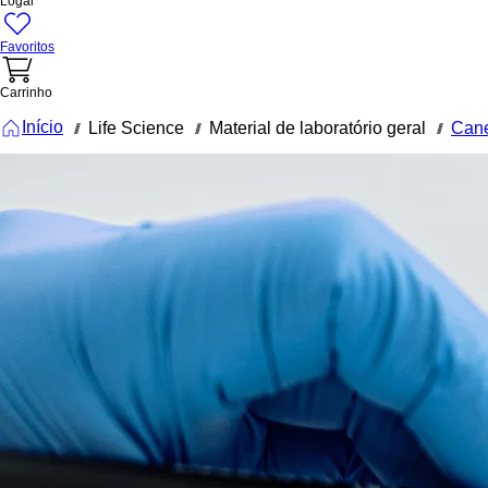
Logar
Favoritos
Carrinho
Início
Life Science
Material de laboratório geral
Can
///
///
///