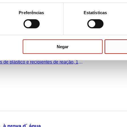
Preferências
Estatísticas
à prova d´ água
Negar
ul, à prova d´ água, utilização, por ex.:
 de plástico e recipientes de reação, 10
, à prova d´ água