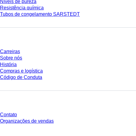
Níveis de pureza
Resistência química
Tubos de congelamento SARSTEDT
Empresa e carreira
Carreiras
Sobre nós
História
Compras e logística
Código de Conduta
Você tem perguntas?
Contato
Organizações de vendas
* Os preços exibidos são preços de tabela para usuários não conectados e