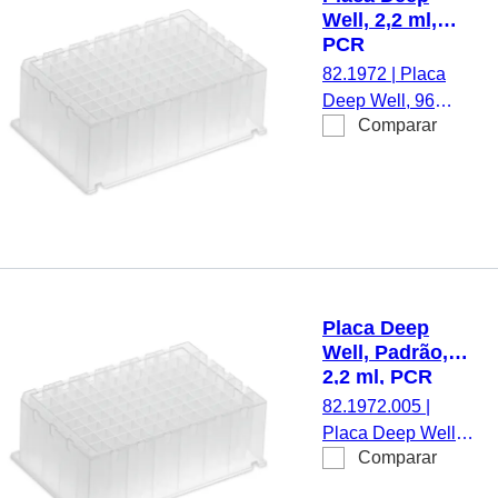
Well, 2,2 ml,
PCR
Performance
82.1972
|
Placa
Tested, PP
Deep Well, 96
Comparar
poço, 2,2 ml,
compatível com
KingFisher™
Flex/Duo
Prime/Presto/Apex,
Bio Sprint 96,
Chemagic™
Prime™, STARlet,
Placa Deep
MultiMACS M96
Well, Padrão,
Separator,
2,2 ml, PCR
CleanNA
Performance
82.1972.005
|
CleanXtract 96,
Tested, estéril,
Placa Deep Well,
cunha cônica,
PP
Comparar
Padrão, 96 poço,
PCR Performance
2,2 ml, compatível