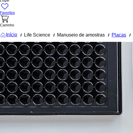
Logar
Favoritos
Carrinho
Início
Life Science
Manuseio de amostras
Placas
///
///
///
///