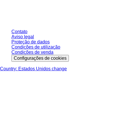
sem condições negociadas individualmente. Todos os preços não incluem
os impostos legais de sua respectiva jurisdição e possíveis taxas de
entrega, salvo indicação em contrário.
Contato
Aviso legal
Proteção de dados
Condições de utilização
Condições de venda
Configurações de cookies
Country: Estados Unidos change