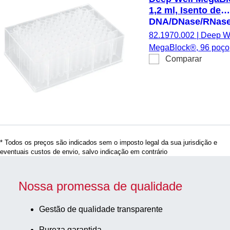
1,2 ml, Isento de
DNA/DNase/RNase
isento de
82.1970.002
|
Deep W
pirogénios/endoto
MegaBlock®, 96 poço,
PS
Comparar
ml, fundo redondo, Ise
DNA/DNase/RNase, i
de pirogénios/endotox
material: PS, padrão 
cavidades redondas, 
unid./pacote
* Todos os preços são indicados sem o imposto legal da sua jurisdição e
eventuais custos de envio, salvo indicação em contrário
Nossa promessa de qualidade
Gestão de qualidade transparente
Pureza garantida