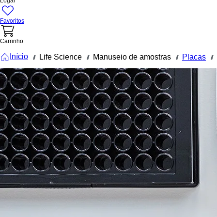
Logar
Favoritos
Carrinho
Início
Life Science
Manuseio de amostras
Placas
///
///
///
///