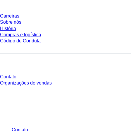
Carreiras
Sobre nós
História
Compras e logística
Código de Conduta
Você tem perguntas?
Contato
Organizações de vendas
* Os preços exibidos são preços de tabela para usuários não conectados e
sem condições negociadas individualmente. Todos os preços não incluem
os impostos legais de sua respectiva jurisdição e possíveis taxas de
entrega, salvo indicação em contrário.
Contato