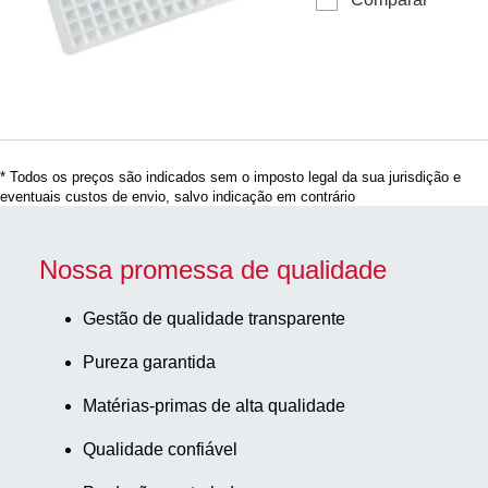
fechamento, para Pla
EVA, transparente
Deep Well 2,2 ml
(82.1972.002), (CxL):
79 x 121 mm, material
EVA, transparente,
Isento de
DNA/DNase/RNase,
* Todos os preços são indicados sem o imposto legal da sua jurisdição e
isento de
eventuais custos de envio, salvo indicação em contrário
pirogénios/endotoxina
10 unid./pacote
Nossa promessa de qualidade
Gestão de qualidade transparente
Pureza garantida
Matérias-primas de alta qualidade
Qualidade confiável