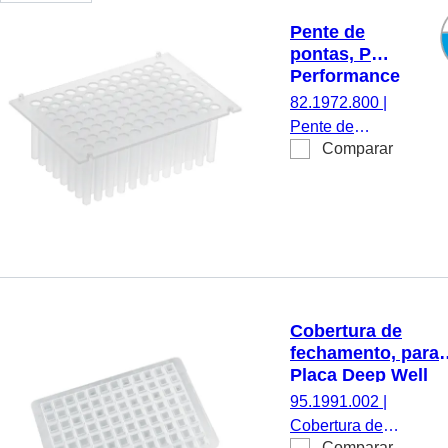
Pente de
pontas, PCR
Performance
Tested, PP
82.1972.800
|
Pente de
Comparar
pontas,
compatível
com
KingFisher™
Flex/Presto,
Bio Sprint 96,
PCR
Performance
Cobertura de
Tested,
fechamento, para
material: PP, 2
Placa Deep Well
unid./pacote
2,2 ml
95.1991.002
|
(82.1972.002),
Cobertura de
(CxL): 79 x 121 m
Comparar