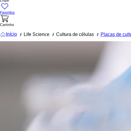
Logar
Favoritos
Carrinho
Início
Life Science
Cultura de células
Placas de cult
///
///
///