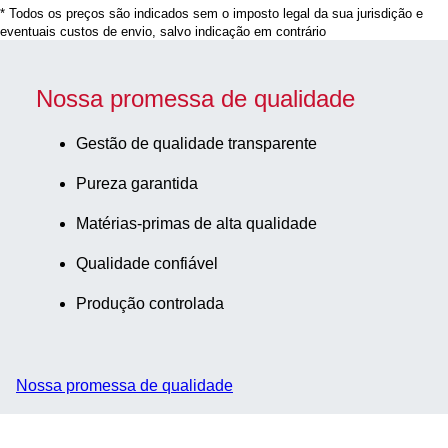
* Todos os preços são indicados sem o imposto legal da sua jurisdição e
suspensão,
eventuais custos de envio, salvo indicação em contrário
cor de
codificação:
verde, TC
Nossa promessa de qualidade
Tested, 10
unid./pacote
Gestão de qualidade transparente
Pureza garantida
Matérias-primas de alta qualidade
Qualidade confiável
Produção controlada
Nossa promessa de qualidade