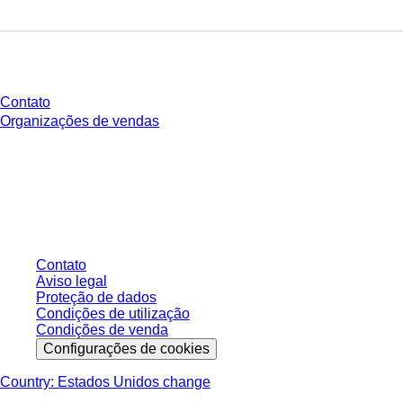
Você tem perguntas?
Contato
Organizações de vendas
* Os preços exibidos são preços de tabela para usuários não conectados e
sem condições negociadas individualmente. Todos os preços não incluem
os impostos legais de sua respectiva jurisdição e possíveis taxas de
entrega, salvo indicação em contrário.
Contato
Aviso legal
Proteção de dados
Condições de utilização
Condições de venda
Configurações de cookies
Country: Estados Unidos change