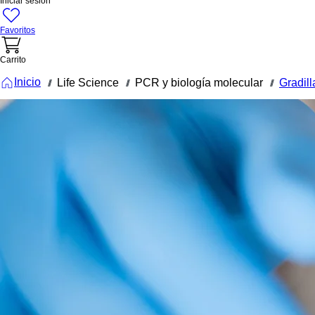
Iniciar sesión
Favoritos
Carrito
Inicio
Life Science
PCR y biología molecular
Gradil
///
///
///