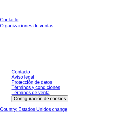
¿Tienes preguntas?
Contacto
Organizaciones de ventas
* Los precios mostrados son precios de lista para usuarios no conectados y
sin condiciones negociadas individualmente. Los precios no incluyen el
impuesto legal de su respectiva jurisdicción ni los posibles gastos de envío,
salvo indicación en contrario.
Contacto
Aviso legal
Protección de datos
Términos y condiciones
Términos de venta
Configuración de cookies
Country: Estados Unidos change