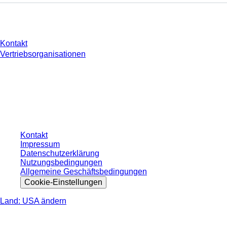
Sie haben Fragen?
Kontakt
Vertriebsorganisationen
* Die angezeigten Preise sind Listenpreise für nicht angemeldete Nutzer und
ohne individuell vereinbarte Konditionen. Alle Preise verstehen sich zzgl. der
gesetzlichen Steuer Ihres jeweiligen Landes und ggf. Versandkosten, sofern
nicht anders angegeben.
Kontakt
Impressum
Datenschutzerklärung
Nutzungsbedingungen
Allgemeine Geschäftsbedingungen
Cookie-Einstellungen
Land: USA ändern