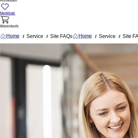
Anmelden
Merkliste
Warenkorb
Home
Home
Service
Site FAQs
Service
Site F
///
///
///
///