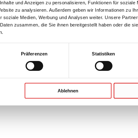
2 mm, 50 Stück/Karton
nhalte und Anzeigen zu personalisieren, Funktionen für soziale
Website zu analysieren. Außerdem geben wir Informationen zu I
r soziale Medien, Werbung und Analysen weiter. Unsere Partner
 Daten zusammen, die Sie ihnen bereitgestellt haben oder die s
n.
Präferenzen
Statistiken
l, (LxB): 185 x 230 mm, PE
beutel, (LxB): 185 x 230 mm, Material:
Ablehnen