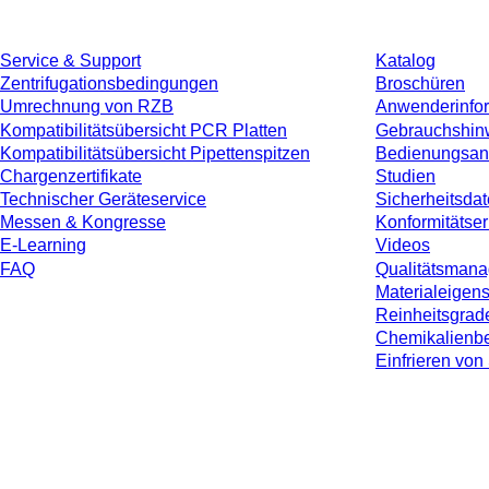
Service & Support
Katalog
Zentrifugationsbedingungen
Broschüren
Umrechnung von RZB
Anwenderinfo
Kompatibilitätsübersicht PCR Platten
Gebrauchshin
Kompatibilitätsübersicht Pipettenspitzen
Bedienungsan
Chargenzertifikate
Studien
Technischer Geräteservice
Sicherheitsdat
Messen & Kongresse
Konformitätse
E-Learning
Videos
FAQ
Qualitätsman
Materialeigen
Reinheitsgrad
Chemikalienbe
Einfrieren v
* Die angezeigten Preise sind Listenpreise für nicht angemeldete Nutzer und 
jeweiligen Landes und ggf. Versandkosten, sofern nicht anders angegeben.