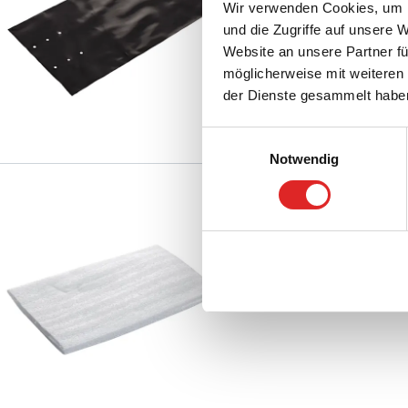
mm, Folienstärke: 0,1
Wir verwenden Cookies, um I
Vergleichen
und die Zugriffe auf unsere 
Website an unsere Partner fü
möglicherweise mit weiteren
der Dienste gesammelt habe
Einwilligungsauswahl
Notwendig
Schaumfolienbeute
95.1710
|
Schaumfolien
PE
Vergleichen