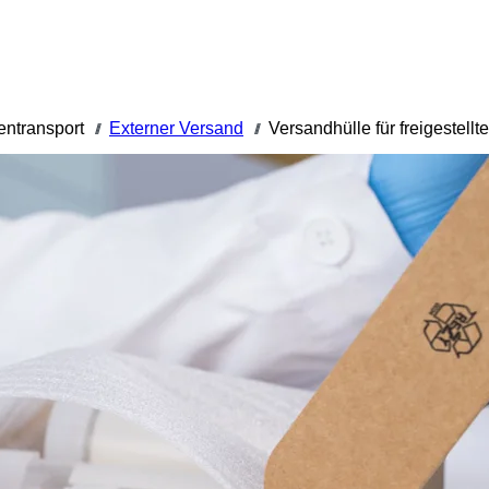
entransport
Externer Versand
Versandhülle für freigestell
///
///