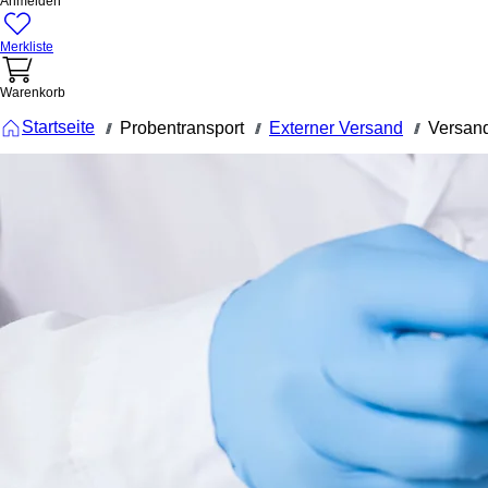
Anmelden
Merkliste
Warenkorb
Startseite
Probentransport
Externer Versand
Versand
///
///
///