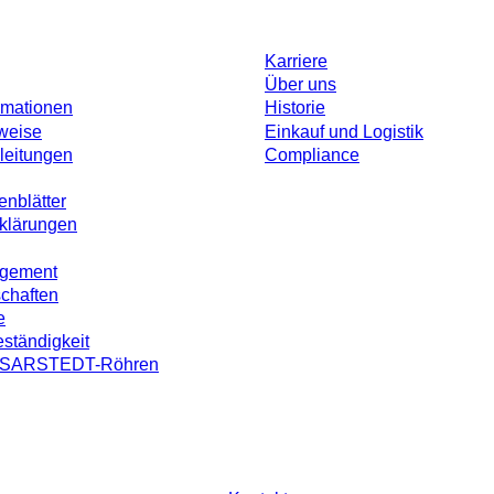
Karriere
Über uns
rmationen
Historie
weise
Einkauf und Logistik
leitungen
Compliance
enblätter
rklärungen
agement
schaften
e
ständigkeit
on SARSTEDT-Röhren
ohne individuell vereinbarte Konditionen. Alle Preise verstehen sich zzgl. der