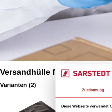
Versandhülle für freigestell
Varianten
(
2
)
Zustimmung
Versandhülle, PE,
Diese Webseite verwendet 
95.1410
|
Versandhülle