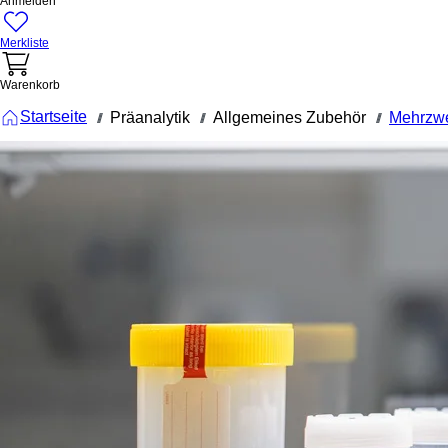
Anmelden
Merkliste
Warenkorb
Startseite
Präanalytik
Allgemeines Zubehör
Mehrzw
///
///
///