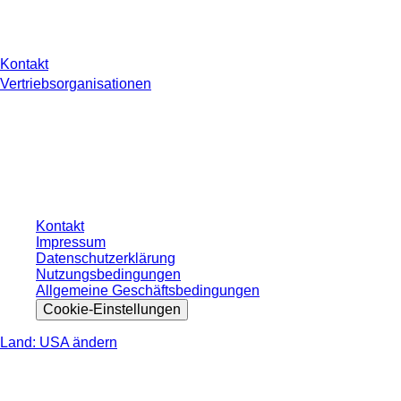
Sie haben Fragen?
Kontakt
Vertriebsorganisationen
* Die angezeigten Preise sind Listenpreise für nicht angemeldete Nutzer und
ohne individuell vereinbarte Konditionen. Alle Preise verstehen sich zzgl. der
gesetzlichen Steuer Ihres jeweiligen Landes und ggf. Versandkosten, sofern
nicht anders angegeben.
Kontakt
Impressum
Datenschutzerklärung
Nutzungsbedingungen
Allgemeine Geschäftsbedingungen
Cookie-Einstellungen
Land: USA ändern