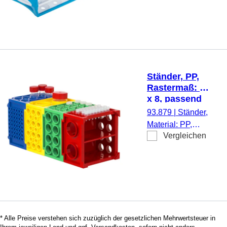
65 mm, für 18
Gefäße, passend für
50 ml
Zentrifugenröhren, 1
Stück/Beutel
Ständer, PP,
Rastermaß: 12
x 8, passend
für
93.879
|
Ständer,
Reagiergefäße
Material: PP,
und Röhren
Vergleichen
mehrfarbig,
mit Ø 4-30 mm
Rastermaß: 12 x
8, (LxBxH): 108 x
108 x 257 mm,
passend für
Reagiergefäße
und Röhren mit
* Alle Preise verstehen sich zuzüglich der gesetzlichen Mehrwertsteuer in
Ø 4-30 mm, 1