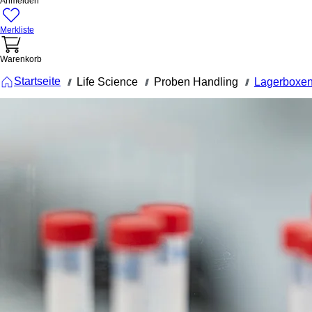
Anmelden
Merkliste
Warenkorb
Startseite
Life Science
Proben Handling
Lagerboxen
///
///
///