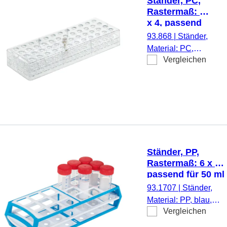
Ständer, PC,
Monovette® 13
Rastermaß: 12
mm Ø, 1
x 4, passend
Stück/Karton
für
93.868
|
Ständer,
Reagiergefäße
Material: PC,
2 ml,
Vergleichen
transparent,
Microvette®
Rastermaß: 12 x
4, (LxBxH): 257 x
90 x 40 mm, für
48 Gefäße,
passend für
Reagiergefäße 2
ml, Microvette®,
Ständer, PP,
1 Stück/Karton
Rastermaß: 6 x 3,
passend für 50 ml
Zentrifugenröhren
93.1707
|
Ständer,
Material: PP, blau,
Vergleichen
Rastermaß: 6 x 3,
(LxBxH): 295 x 114 x