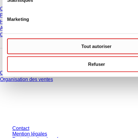
Carrière
Présentation
Marketing
Historique
Achats et logistique
Code de Conduite
Tout autoriser
Avez-vous des questions ?
Refuser
Contact
Organisation des ventes
* Les prix affichés sont des prix catalogue pour les utilisateurs non
connectés et sans conditions négociées individuellement. Les prix
s'entendent hors taxe légale de votre juridiction et hors frais de livraison
éventuels, sauf indication contraire.
Contact
Mention légales