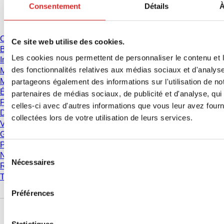
Consentement
Détails
À
Téléchargement
Catalogue
Ce site web utilise des cookies.
Brochures
Les cookies nous permettent de personnaliser le contenu et l
Informations utilisateur
des fonctionnalités relatives aux médias sociaux et d'analyse
Mode d'emploi
Manuels d'instructions
partageons également des informations sur l'utilisation de no
Études
partenaires de médias sociaux, de publicité et d'analyse, qu
Fiche de données de sécurité
celles-ci avec d'autres informations que vous leur avez fourni
Déclarations de conformité
collectées lors de votre utilisation de leurs services.
Vidéos
Gestion de la Qualité
Propriétés des matériaux
Sélection
Niveaux de pureté
Nécessaires
du
Résistance chimique
consentement
Tubes SARSTEDT de cryoconservation
Préférences
Entreprise et carrière
Statistiques