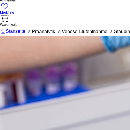
Anmelden
Merkliste
Warenkorb
Startseite
Präanalytik
Venöse Blutentnahme
Staubi
///
///
///