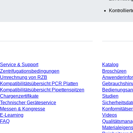
Kontrollier
Service
Download
Service & Support
Katalog
Zentrifugationsbedingungen
Broschüren
Umrechnung von RZB
Anwenderinfo
Kompatibilitätsübersicht PCR Platten
Gebrauchshin
Kompatibilitätsübersicht Pipettenspitzen
Bedienungsan
Chargenzertifikate
Studien
Technischer Geräteservice
Sicherheitsdat
Messen & Kongresse
Konformitätse
E-Learning
Videos
FAQ
Qualitätsman
Materialeigen