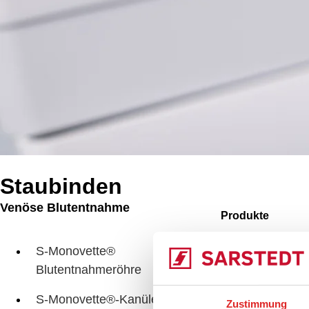
Staubinden
Venöse Blutentnahme
Produkte
Meh
S-Monovette®
Blutentnahmeröhre
S-Monovette®-Kanülen
Zustimmung