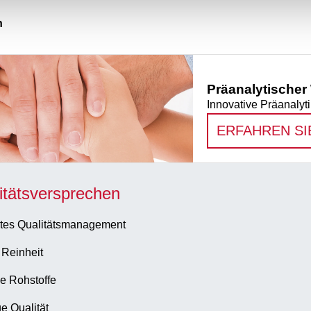
n
Präanalytischer
Innovative Präanal
ERFAHREN SI
itätsversprechen
tes Qualitätsmanagement
 Reinheit
e Rohstoffe
e Qualität