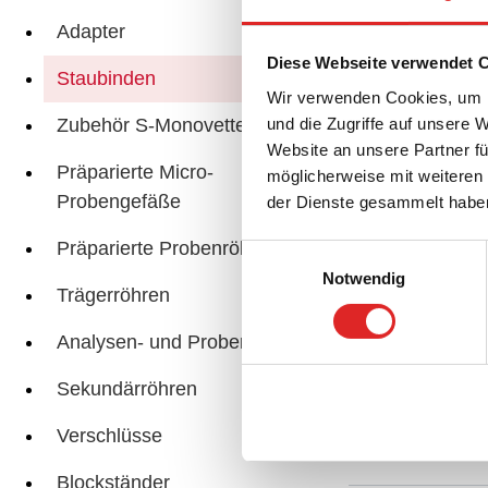
Adapter
Ein
Diese Webseite verwendet 
Staubinden
Wir verwenden Cookies, um I
Zubehör S-Monovette®
und die Zugriffe auf unsere 
Website an unsere Partner fü
Präparierte Micro-
möglicherweise mit weiteren
Probengefäße
der Dienste gesammelt habe
Ein
Präparierte Probenröhren
Einwilligungsauswahl
Notwendig
Trägerröhren
Analysen- und Probengefäße
Zub
Sekundärröhren
Verschlüsse
Blockständer