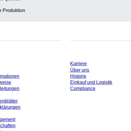
te Produktion
Unternehmen und Karrier
Karriere
Über uns
rmationen
Historie
weise
Einkauf und Logistik
leitungen
Compliance
enblätter
rklärungen
agement
schaften