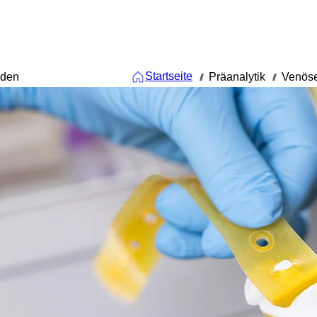
Startseite
nden
Präanalytik
Venöse
///
///