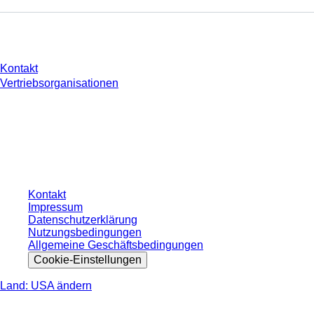
Sie haben Fragen?
Kontakt
Vertriebsorganisationen
* Die angezeigten Preise sind Listenpreise für nicht angemeldete Nutzer und
ohne individuell vereinbarte Konditionen. Alle Preise verstehen sich zzgl. der
gesetzlichen Steuer Ihres jeweiligen Landes und ggf. Versandkosten, sofern
nicht anders angegeben.
Kontakt
Impressum
Datenschutzerklärung
Nutzungsbedingungen
Allgemeine Geschäftsbedingungen
Cookie-Einstellungen
Land: USA ändern