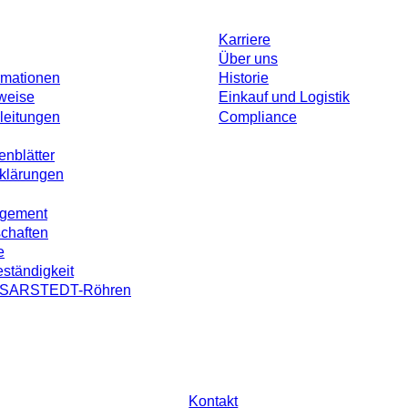
Karriere
Über uns
rmationen
Historie
weise
Einkauf und Logistik
leitungen
Compliance
enblätter
rklärungen
agement
schaften
e
ständigkeit
on SARSTEDT-Röhren
ohne individuell vereinbarte Konditionen. Alle Preise verstehen sich zzgl. der
Kontakt