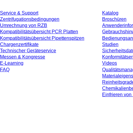
Service & Support
Katalog
Zentrifugationsbedingungen
Broschüren
Umrechnung von RZB
Anwenderinfo
Kompatibilitätsübersicht PCR Platten
Gebrauchshin
Kompatibilitätsübersicht Pipettenspitzen
Bedienungsan
Chargenzertifikate
Studien
Technischer Geräteservice
Sicherheitsdat
Messen & Kongresse
Konformitätse
E-Learning
Videos
FAQ
Qualitätsman
Materialeigen
Reinheitsgrad
Chemikalienbe
Einfrieren v
* Die angezeigten Preise sind Listenpreise für nicht angemeldete Nutzer und 
jeweiligen Landes und ggf. Versandkosten, sofern nicht anders angegeben.