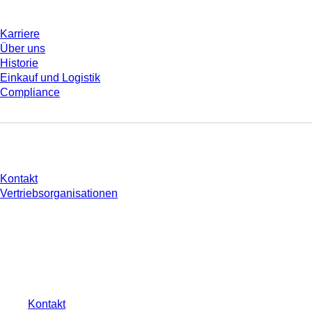
Karriere
Über uns
Historie
Einkauf und Logistik
Compliance
Sie haben Fragen?
Kontakt
Vertriebsorganisationen
* Die angezeigten Preise sind Listenpreise für nicht angemeldete Nutzer und
ohne individuell vereinbarte Konditionen. Alle Preise verstehen sich zzgl. der
gesetzlichen Steuer Ihres jeweiligen Landes und ggf. Versandkosten, sofern
nicht anders angegeben.
Kontakt