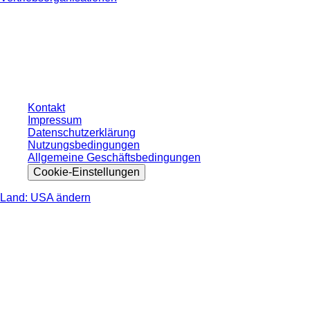
* Die angezeigten Preise sind Listenpreise für nicht angemeldete Nutzer und
ohne individuell vereinbarte Konditionen. Alle Preise verstehen sich zzgl. der
gesetzlichen Steuer Ihres jeweiligen Landes und ggf. Versandkosten, sofern
nicht anders angegeben.
Kontakt
Impressum
Datenschutzerklärung
Nutzungsbedingungen
Allgemeine Geschäftsbedingungen
Cookie-Einstellungen
Land: USA ändern