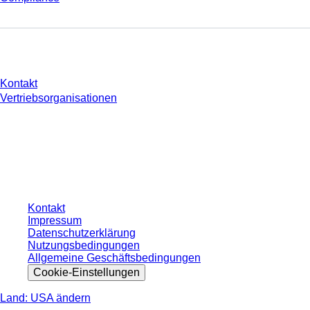
Sie haben Fragen?
Kontakt
Vertriebsorganisationen
* Die angezeigten Preise sind Listenpreise für nicht angemeldete Nutzer und
ohne individuell vereinbarte Konditionen. Alle Preise verstehen sich zzgl. der
gesetzlichen Steuer Ihres jeweiligen Landes und ggf. Versandkosten, sofern
nicht anders angegeben.
Kontakt
Impressum
Datenschutzerklärung
Nutzungsbedingungen
Allgemeine Geschäftsbedingungen
Cookie-Einstellungen
Land: USA ändern