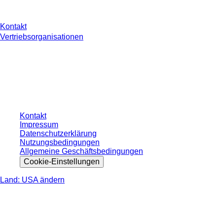
Kontakt
Vertriebsorganisationen
* Die angezeigten Preise sind Listenpreise für nicht angemeldete Nutzer und
ohne individuell vereinbarte Konditionen. Alle Preise verstehen sich zzgl. der
gesetzlichen Steuer Ihres jeweiligen Landes und ggf. Versandkosten, sofern
nicht anders angegeben.
Kontakt
Impressum
Datenschutzerklärung
Nutzungsbedingungen
Allgemeine Geschäftsbedingungen
Cookie-Einstellungen
Land: USA ändern