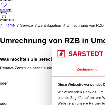
Anmelden
Merkliste
Warenkorb
Home
Service
Zentrifugation
Umrechnung von RZB 
///
///
///
Umrechnung von RZB in Um
Was möchten Sie berechnen lassen?
Relative Zentrifugalbeschleunigung RZB (g-Zahl)
Zustimmung
oder
Diese Webseite verwendet 
Umdrehung
Wir verwenden Cookies, um I
und die Zugriffe auf unsere 
Website an unsere Partner fü
oder