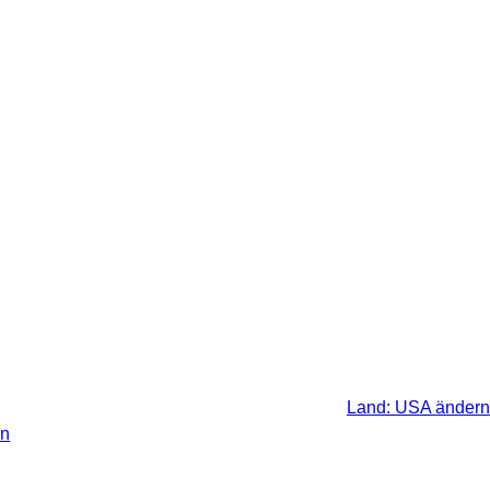
 gesetzlichen Steuer Ihres
Land: USA ändern
en