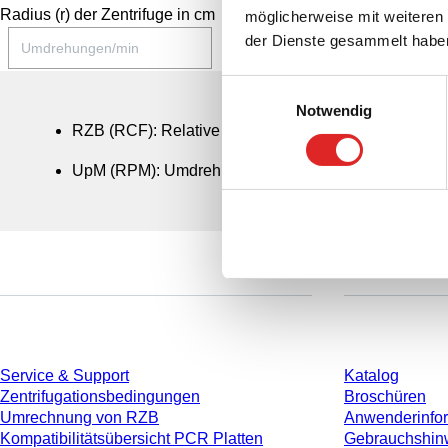
Radius (r) der Zentrifuge in cm
möglicherweise mit weiteren
der Dienste gesammelt habe
Einwilligungsauswahl
Notwendig
RZB (RCF): Relative Zentrifugalbeschleunigung (g-Zah
UpM (RPM): Umdrehungen pro Minute (U/min) = Drehz
Service
Download
Service & Support
Katalog
Zentrifugationsbedingungen
Broschüren
Umrechnung von RZB
Anwenderinfo
Kompatibilitätsübersicht PCR Platten
Gebrauchshin