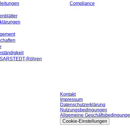
leitungen
Compliance
enblätter
rklärungen
agement
schaften
e
ständigkeit
on SARSTEDT-Röhren
ohne individuell vereinbarte Konditionen. Alle Preise verstehen sich zzgl. der
Kontakt
Impressum
Datenschutzerklärung
Nutzungsbedingungen
Allgemeine Geschäftsbedingung
Cookie-Einstellungen