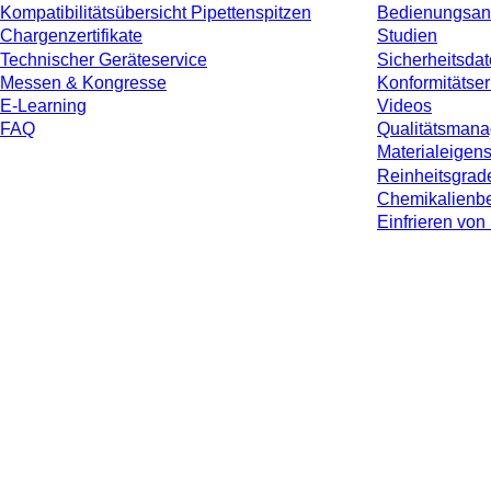
Kompatibilitätsübersicht Pipettenspitzen
Bedienungsan
Chargenzertifikate
Studien
Technischer Geräteservice
Sicherheitsdat
Messen & Kongresse
Konformitätse
E-Learning
Videos
FAQ
Qualitätsman
Materialeigen
Reinheitsgrad
Chemikalienbe
Einfrieren v
* Die angezeigten Preise sind Listenpreise für nicht angemeldete Nutzer und 
jeweiligen Landes und ggf. Versandkosten, sofern nicht anders angegeben.