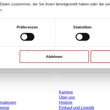
 Daten zusammen, die Sie ihnen bereitgestellt haben oder die s
n.
BERECHNEN
Präferenzen
Statistiken
l), RCF: relative centrifugal force
ahl n, RPM: revolutions per minute
Ablehnen
Unternehmen und Karrier
Karriere
Über uns
rmationen
Historie
weise
Einkauf und Logistik