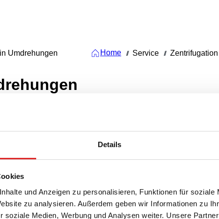
Home
in Umdrehungen
Service
Zentrifugation
///
///
drehungen
Details
Cookies
en pro Minute (U/min)
nhalte und Anzeigen zu personalisieren, Funktionen für soziale
BERE
Website zu analysieren. Außerdem geben wir Informationen zu I
r soziale Medien, Werbung und Analysen weiter. Unsere Partner