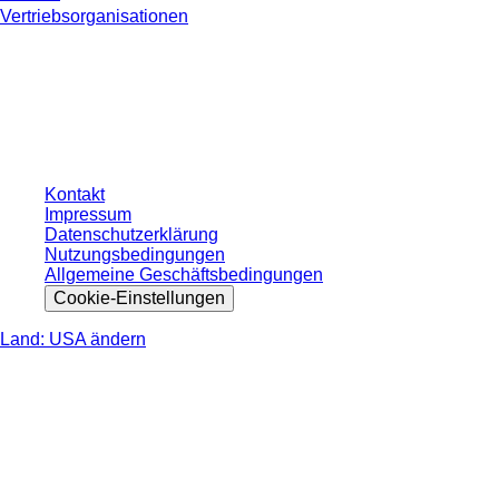
Vertriebsorganisationen
* Die angezeigten Preise sind Listenpreise für nicht angemeldete Nutzer und
ohne individuell vereinbarte Konditionen. Alle Preise verstehen sich zzgl. der
gesetzlichen Steuer Ihres jeweiligen Landes und ggf. Versandkosten, sofern
nicht anders angegeben.
Kontakt
Impressum
Datenschutzerklärung
Nutzungsbedingungen
Allgemeine Geschäftsbedingungen
Cookie-Einstellungen
Land: USA ändern