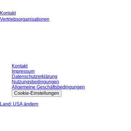
Kontakt
Vertriebsorganisationen
* Die angezeigten Preise sind Listenpreise für nicht angemeldete Nutzer und
ohne individuell vereinbarte Konditionen. Alle Preise verstehen sich zzgl. der
gesetzlichen Steuer Ihres jeweiligen Landes und ggf. Versandkosten, sofern
nicht anders angegeben.
Kontakt
Impressum
Datenschutzerklärung
Nutzungsbedingungen
Allgemeine Geschäftsbedingungen
Cookie-Einstellungen
Land: USA ändern