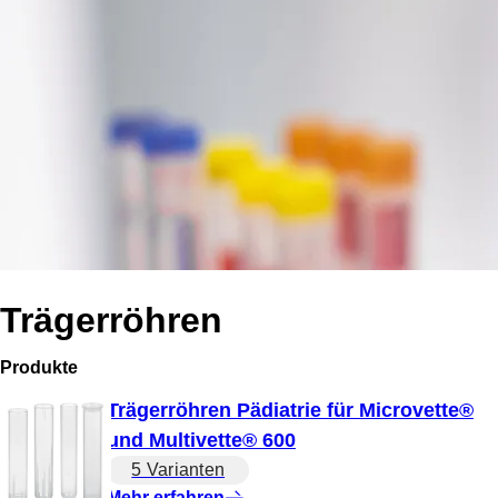
Trägerröhren
Produkte
Trägerröhren Pädiatrie für Microvette®
und Multivette® 600
5 Varianten
Mehr erfahren