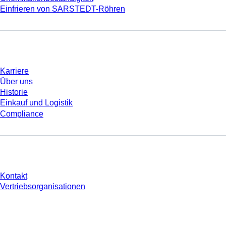
Einfrieren von SARSTEDT-Röhren
Unternehmen und Karriere
Karriere
Über uns
Historie
Einkauf und Logistik
Compliance
Sie haben Fragen?
Kontakt
Vertriebsorganisationen
* Die angezeigten Preise sind Listenpreise für nicht angemeldete Nutzer und
ohne individuell vereinbarte Konditionen. Alle Preise verstehen sich zzgl. der
gesetzlichen Steuer Ihres jeweiligen Landes und ggf. Versandkosten, sofern