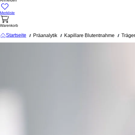
Anmelden
Merkliste
Warenkorb
Startseite
Präanalytik
Kapillare Blutentnahme
Träge
///
///
///