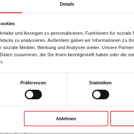
Details
Cookies
nhalte und Anzeigen zu personalisieren, Funktionen für soziale
Website zu analysieren. Außerdem geben wir Informationen zu I
r soziale Medien, Werbung und Analysen weiter. Unsere Partner
 Daten zusammen, die Sie ihnen bereitgestellt haben oder die s
n.
Präferenzen
Statistiken
erschiedliche Anforderungen erfüllen. In einigen Anwendungen
Ablehnen
während beispielsweise in der Zellkultur vermehrt Wert auf ein
ungen geeignete Material leichter ermitteln können, finden Sie