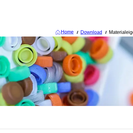
Home
Download
Materialei
///
///