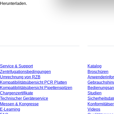
Herunterladen.
Service
Download
Service & Support
Katalog
Zentrifugationsbedingungen
Broschüren
Umrechnung von RZB
Anwenderinfo
Kompatibilitätsübersicht PCR Platten
Gebrauchshin
Kompatibilitätsübersicht Pipettenspitzen
Bedienungsan
Chargenzertifikate
Studien
Technischer Geräteservice
Sicherheitsdat
Messen & Kongresse
Konformitätse
E-Learning
Videos