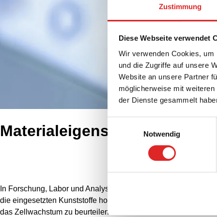
Zustimmung
Diese Webseite verwendet 
Wir verwenden Cookies, um I
und die Zugriffe auf unsere 
Website an unsere Partner fü
möglicherweise mit weiteren
der Dienste gesammelt habe
Einwilligungsauswahl
Materialeigenschaften
Notwendig
I
n Forschung, Labor und Analyse müssen Sarstedt-Produkte unt
die eingesetzten Kunststoffe hohen Temperaturen standhalten, 
das Zellwachstum zu beurteilen. Damit Sie das für Ihre Anwend