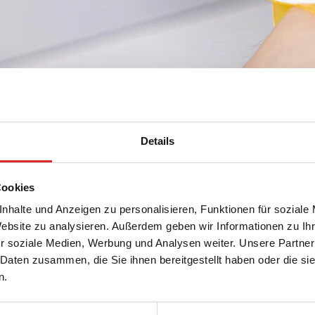
Details
Cookies
nhalte und Anzeigen zu personalisieren, Funktionen für soziale
Website zu analysieren. Außerdem geben wir Informationen zu I
r soziale Medien, Werbung und Analysen weiter. Unsere Partner
nde tournistrip®, latexfrei
 Daten zusammen, die Sie ihnen bereitgestellt haben oder die s
n.
staubinde tournistrip®, Material:
off Verbundmaterial, latexfrei, 200