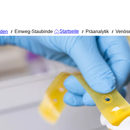
Startseite
nden
Einweg-Staubinde
Präanalytik
Venöse
///
///
///