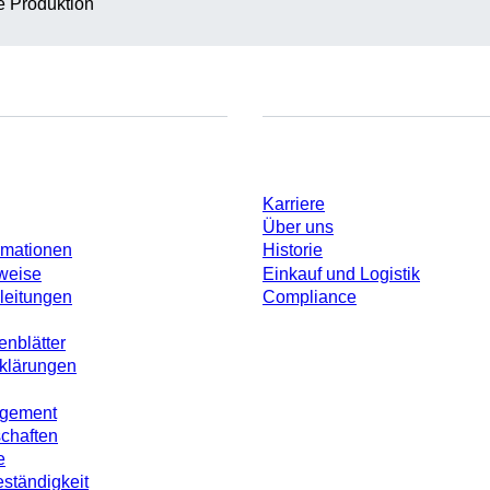
te Produktion
Unternehmen und Karrier
Karriere
Über uns
rmationen
Historie
weise
Einkauf und Logistik
leitungen
Compliance
enblätter
rklärungen
agement
schaften
e
ständigkeit