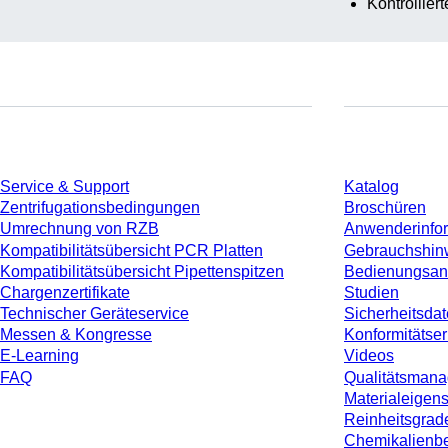
Kontrollier
Service
Download
Service & Support
Katalog
Zentrifugationsbedingungen
Broschüren
Umrechnung von RZB
Anwenderinfo
Kompatibilitätsübersicht PCR Platten
Gebrauchshin
Kompatibilitätsübersicht Pipettenspitzen
Bedienungsan
Chargenzertifikate
Studien
Technischer Geräteservice
Sicherheitsdat
Messen & Kongresse
Konformitätse
E-Learning
Videos
FAQ
Qualitätsman
Materialeigen
Reinheitsgrad
Chemikalienbe