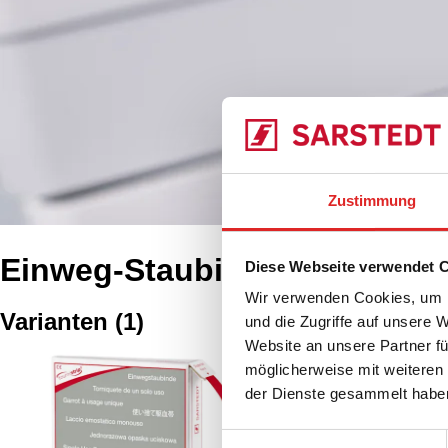
Zustimmung
Einweg-Staubinde
Diese Webseite verwendet 
Wir verwenden Cookies, um I
Varianten
(
1
)
und die Zugriffe auf unsere 
Website an unsere Partner fü
Einweg-Venenstaubi
möglicherweise mit weiteren
der Dienste gesammelt habe
95.1006
|
Einweg-Venen
Spezial Papier-Kunstst
Einwilligungsauswahl