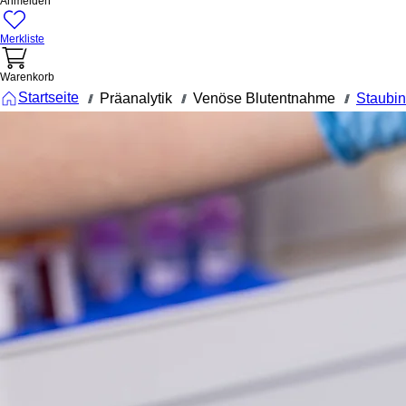
Anmelden
Merkliste
Warenkorb
Startseite
Präanalytik
Venöse Blutentnahme
Staubi
///
///
///