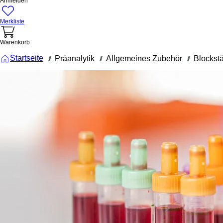
Anmelden
Merkliste
Warenkorb
Startseite
Präanalytik
Allgemeines Zubehör
Blockst
///
///
///