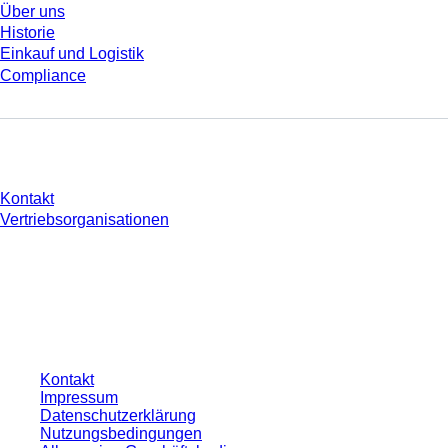
Über uns
Historie
Einkauf und Logistik
Compliance
Sie haben Fragen?
Kontakt
Vertriebsorganisationen
* Die angezeigten Preise sind Listenpreise für nicht angemeldete Nutzer und
ohne individuell vereinbarte Konditionen. Alle Preise verstehen sich zzgl. der
gesetzlichen Steuer Ihres jeweiligen Landes und ggf. Versandkosten, sofern
nicht anders angegeben.
Kontakt
Impressum
Datenschutzerklärung
Nutzungsbedingungen