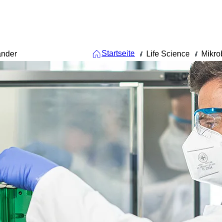
Startseite
änder
Life Science
Mikro
///
///