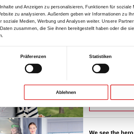
nhalte und Anzeigen zu personalisieren, Funktionen für soziale
ikonleisten für DishRack
Website zu analysieren. Außerdem geben wir Informationen zu I
r soziale Medien, Werbung und Analysen weiter. Unsere Partner
 Daten zusammen, die Sie ihnen bereitgestellt haben oder die s
n.
Präferenzen
Statistiken
n
Life Science
Life is not always sci
Ablehnen
ERFAHREN SI
We see the hero 