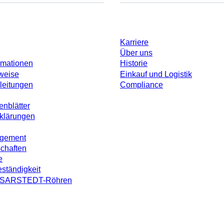
Unternehmen und Karrier
Karriere
Über uns
rmationen
Historie
weise
Einkauf und Logistik
leitungen
Compliance
enblätter
rklärungen
agement
schaften
e
ständigkeit
on SARSTEDT-Röhren
ohne individuell vereinbarte Konditionen. Alle Preise verstehen sich zzgl. der