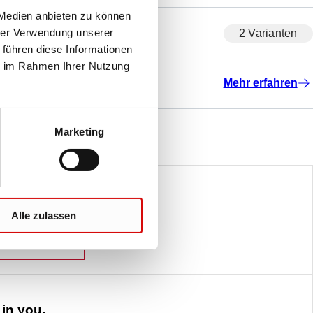
 Medien anbieten zu können
hrer Verwendung unserer
2 Varianten
 führen diese Informationen
ie im Rahmen Ihrer Nutzung
Mehr erfahren
Marketing
ence. But science is our Life.
Alle zulassen
:
LIFE SCIENCE
E MEHR
in you.