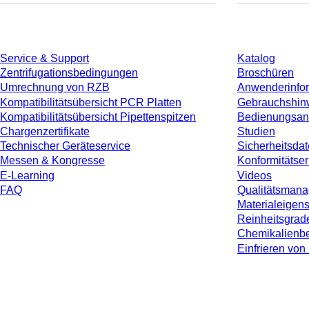
Service
Download
Service & Support
Katalog
Zentrifugationsbedingungen
Broschüren
Umrechnung von RZB
Anwenderinfo
Kompatibilitätsübersicht PCR Platten
Gebrauchshin
Kompatibilitätsübersicht Pipettenspitzen
Bedienungsan
Chargenzertifikate
Studien
Technischer Geräteservice
Sicherheitsdat
Messen & Kongresse
Konformitätse
E-Learning
Videos
FAQ
Qualitätsman
Materialeigen
Reinheitsgrad
Chemikalienbe
Einfrieren v
* Die angezeigten Preise sind Listenpreise für nicht angemeldete Nutzer und 
jeweiligen Landes und ggf. Versandkosten, sofern nicht anders angegeben.