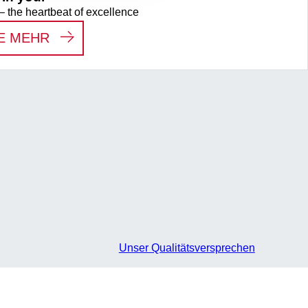
– the heartbeat of excellence
:
WE SEE THE HERO IN YOU.
E MEHR
Unser Qualitätsversprechen