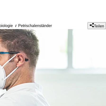
biologie
Petrischalenständer
///
Teilen