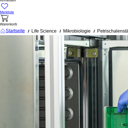
Anmelden
Merkliste
Warenkorb
Startseite
Life Science
Mikrobiologie
Petrischalenst
///
///
///