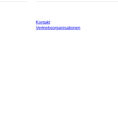
e
Sie haben Fragen?
Kontakt
Vertriebsorganisationen
 gesetzlichen Steuer Ihres