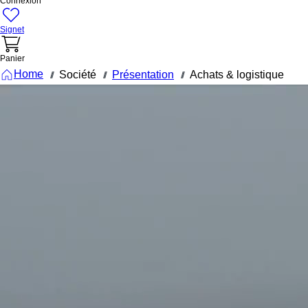
Connexion
Signet
Panier
Home
Société
Présentation
Achats & logistique
///
///
///