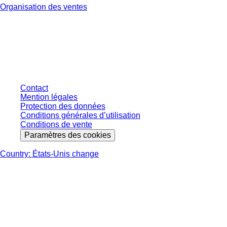
Organisation des ventes
* Les prix affichés sont des prix catalogue pour les utilisateurs non
connectés et sans conditions négociées individuellement. Les prix
s'entendent hors taxe légale de votre juridiction et hors frais de livraison
éventuels, sauf indication contraire.
Contact
Mention légales
Protection des données
Conditions générales d’utilisation
Conditions de vente
Paramètres des cookies
Country: États-Unis change