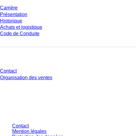
Carrière
Présentation
Historique
Achats et logistique
Code de Conduite
Avez-vous des questions ?
Contact
Organisation des ventes
* Les prix affichés sont des prix catalogue pour les utilisateurs non
connectés et sans conditions négociées individuellement. Les prix
s'entendent hors taxe légale de votre juridiction et hors frais de livraison
éventuels, sauf indication contraire.
Contact
Mention légales