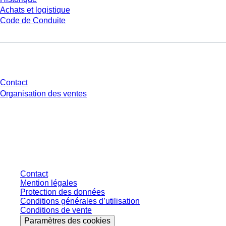
Achats et logistique
Code de Conduite
Avez-vous des questions ?
Contact
Organisation des ventes
* Les prix affichés sont des prix catalogue pour les utilisateurs non
connectés et sans conditions négociées individuellement. Les prix
s'entendent hors taxe légale de votre juridiction et hors frais de livraison
éventuels, sauf indication contraire.
Contact
Mention légales
Protection des données
Conditions générales d’utilisation
Conditions de vente
Paramètres des cookies