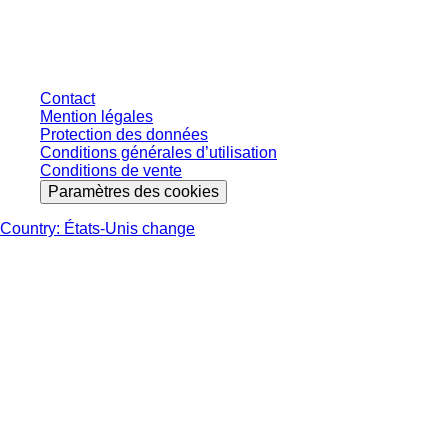
s'entendent hors taxe légale de votre juridiction et hors frais de livraison
éventuels, sauf indication contraire.
Contact
Mention légales
Protection des données
Conditions générales d’utilisation
Conditions de vente
Paramètres des cookies
Country: États-Unis change