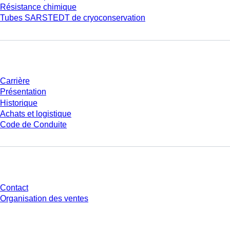
Résistance chimique
Tubes SARSTEDT de cryoconservation
Entreprise et carrière
Carrière
Présentation
Historique
Achats et logistique
Code de Conduite
Avez-vous des questions ?
Contact
Organisation des ventes
* Les prix affichés sont des prix catalogue pour les utilisateurs non
connectés et sans conditions négociées individuellement. Les prix