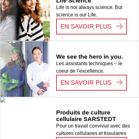
Life Science
Life is not always science. But
science is our Life.
:
LIFE S
EN SAVOIR PLUS
We see the hero in you.
Les assistants techniques – le
coeur de l’excellence.
:
WE SEE
EN SAVOIR PLUS
Produits de culture
cellulaire SARSTEDT
Pour un travail convivial avec des
cultures cellulaires et tissulaires